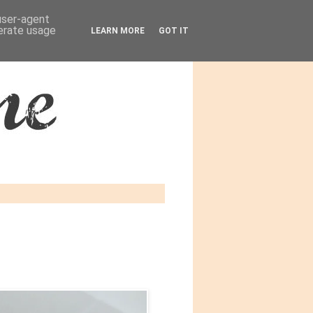
 user-agent
nerate usage
LEARN MORE
GOT IT