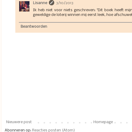
Lisanne
3/10/2013
Ik heb niet voor niets geschreven: "Dit boek heeft mi
geweldige de loterij winnen mij eerst leek, hoe afschuweli
Beantwoorden
Nieuwere post
Homepage
Abonneren op:
Reacties posten (Atom)