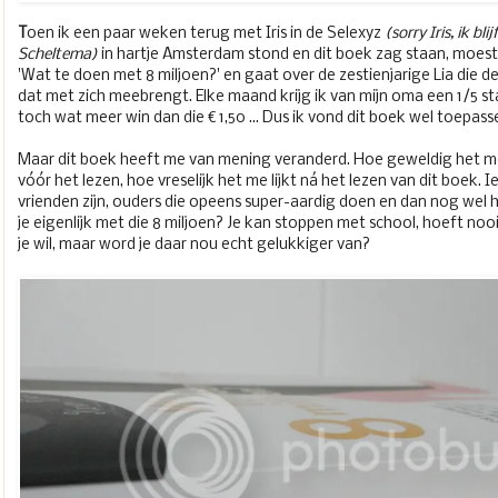
T
oen ik een paar weken terug met Iris in de Selexyz
(sorry Iris, ik bl
Scheltema)
in hartje Amsterdam stond en dit boek zag staan, moest 
'Wat te doen met 8 miljoen?' en gaat over de zestienjarige Lia die d
dat met zich meebrengt. Elke maand krijg ik van mijn oma een 1/5 sta
toch wat meer win dan die € 1,50 ... Dus ik vond dit boek wel toepasse
Maar dit boek heeft me van mening veranderd. Hoe geweldig het me
vóór het lezen, hoe vreselijk het me lijkt ná het lezen van dit boek. I
vrienden zijn, ouders die opeens super-aardig doen en dan nog wel
je eigenlijk met die 8 miljoen? Je kan stoppen met school, hoeft n
je wil, maar word je daar nou echt gelukkiger van?