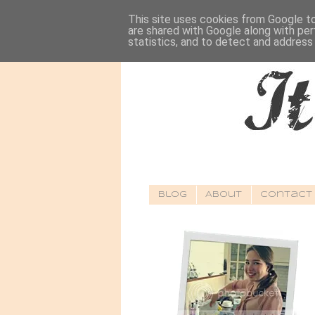
This site uses cookies from Google to 
are shared with Google along with per
statistics, and to detect and address
Blog
About
Contact