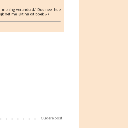
jn mening veranderd." Dus nee, hoe
jk het me lijkt na dit boek ;-)
Oudere post