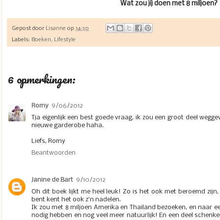
Wat zou jij doen met 8 miljoen?
Gepost door
Lisanne
op
14:30
Labels:
Boeken
,
Lifestyle
6 opmerkingen:
Romy
9/06/2012
Tja eigenlijk een best goede vraag, ik zou een groot deel wegg
nieuwe garderobe haha.
Liefs, Romy
Beantwoorden
Janine de Bart
9/10/2012
Oh dit boek lijkt me heel leuk! Zo is het ook met beroemd zijn,
bent kent het ook z'n nadelen.
Ik zou met 8 miljoen Amerika en Thailand bezoeken, en naar ee
nodig hebben en nog veel meer natuurlijk! En een deel schenke