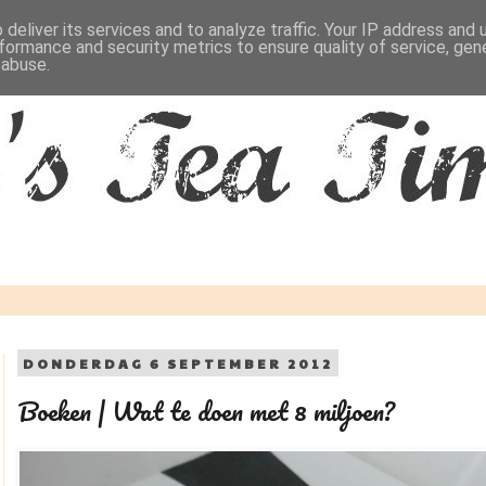
deliver its services and to analyze traffic. Your IP address and
formance and security metrics to ensure quality of service, ge
 abuse.
DONDERDAG 6 SEPTEMBER 2012
Boeken | Wat te doen met 8 miljoen?