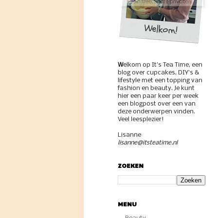
W
elkom op It's Tea Time, een
blog over cupcakes, DIY's &
lifestyle met een topping van
fashion en beauty. Je kunt
hier een paar keer per week
een blogpost over een van
deze onderwerpen vinden.
Veel leesplezier!
Lisanne
lisanne@itsteatime.nl
ZOEKEN
MENU