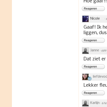
Hoe gaaf!!
Reageren
Nicole
·
Gaaf! Ik h
liggen, dus
Reageren
Janne
·
689
Dat ziet er 
Reageren
liefdevo
Lekker fleu
Reageren
Karlijn
·
674