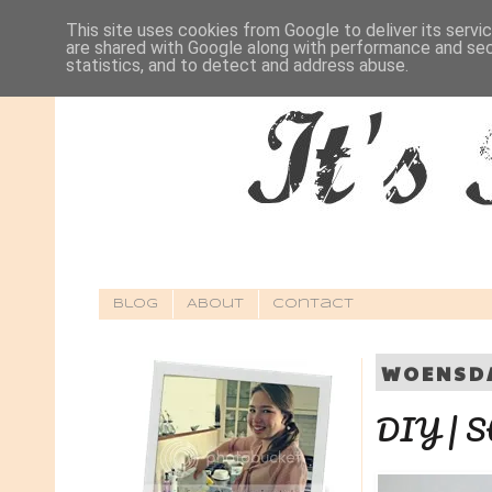
This site uses cookies from Google to deliver its servi
are shared with Google along with performance and secu
statistics, and to detect and address abuse.
Blog
About
Contact
WOENSDA
DIY | St