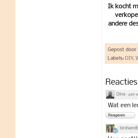
Ik kocht mi
verkope
andere des
Gepost door
Labels:
DIY
,
Reacties
Dina
·
689 w
Wat een le
Reageren
birdsand