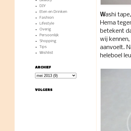
Beauty
DIY
Eten en Drinken
W
ashi tape,
Fashion
Hema tegen
Lifestyle
Overig
betekent da
Persoonlijk
wij kennen,
Shopping
aanvoelt. N
Tips
Wishlist
heleboel le
ARCHIEF
VOLGERS