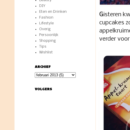
Beauty
DIY
Eten en Drinken
G
isteren k
Fashion
cupcakes zo
Lifestyle
Overig
appelkruime
Persoonlijk
verder voor
Shopping
Tips
Wishlist
ARCHIEF
VOLGERS