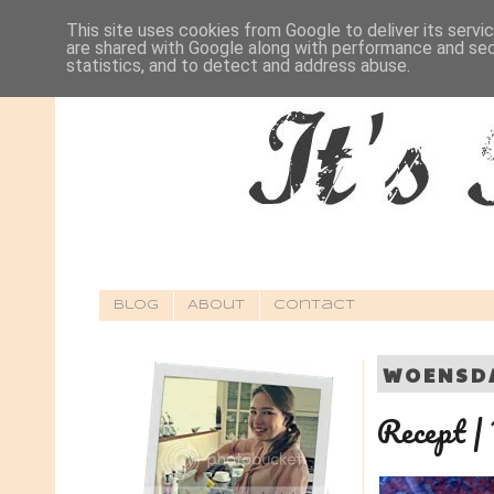
This site uses cookies from Google to deliver its servi
are shared with Google along with performance and secu
statistics, and to detect and address abuse.
Blog
About
Contact
WOENSDA
Recept | 